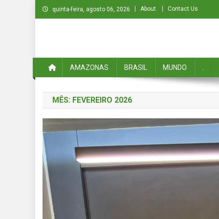
Skip
About
Contact Us
quinta-feira, agosto 06, 2026
to
content
ECOA NEWS
Do Amazonas para o Mundo
AMAZONAS
BRASIL
MUNDO
.
MÊS:
FEVEREIRO 2026