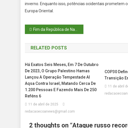
inverno. Enquanto isso, potências ocidentais prometem c
Europa Oriental.
Navegação
Fim da República de Nagorno-Karabakh marca nova era no Cáucaso
de
RELATED POSTS
Post
Há Exatos Seis Meses, Em 7 De Outubro
De 2023, O Grupo Palestino Hamas
COP30 Defin
Lançou A Operação Tempestade Al
Transição E
Aqsa Contra Israel, Matando Cerca De
11 de abril 
1.200 Pessoas E Fazendo Mais De 250
redacaoecoa
Reféns 6
11 de abril de 2025
redacaoecoanews@gmail.com
2 thoughts on “
Ataque russo recor