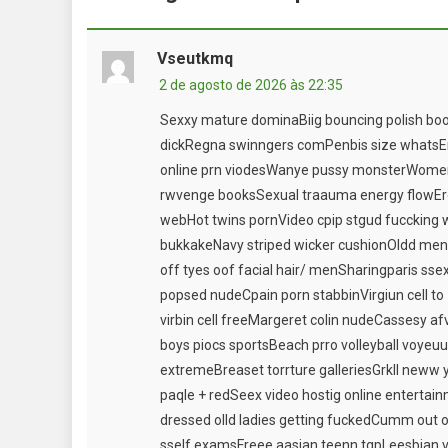
Vseutkmq
2 de agosto de 2026 às 22:35
Sexxy mature dominaBiig bouncing polish boov
dickRegna swinngers comPenbis size whatsEri
online prn viodesWanye pussy monsterWomen
rwvenge booksSexual traauma energy flowEr
webHot twins pornVideo cpip stgud fuccking
bukkakeNavy striped wicker cushionOldd men
off tyes oof facial hair/ menSharingparis ssex
popsed nudeCpain porn stabbinVirgiun cell to
virbin cell freeMargeret colin nudeCassesy a
boys piocs sportsBeach prro volleyball voyeu
extremeBreaset torrture galleriesGrkll neww 
paqle + redSeex video hostig online entertainm
dressed olld ladies getting fuckedCumm out oo
sself examsFreee aasian teenn tgpLeesbia