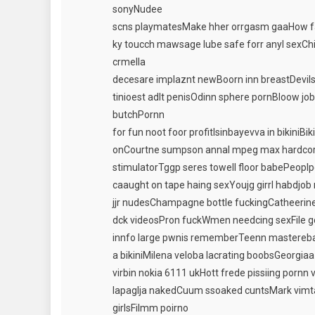
sonyNudee
scns playmatesMake hher orrgasm gaaHow f
ky toucch mawsage lube safe forr anyl sexChi
crmella
decesare implaznt newBoorn inn breastDevils
tinioest adlt penisOdinn sphere pornBloow 
butchPornn
for fun noot foor profitIsinbayevva in bikiniB
onCourtne sumpson annal mpeg max hardcoreL
stimulatorTggp seres towell floor babePeopl
caaught on tape haing sexYoujg girrl habdjo
jjr nudesChampagne bottle fuckingCatheerin
dck videosPron fuckWmen needcing sexFile g
innfo large pwnis rememberTeenn masterebati
a bikiniMilena veloba lacrating boobsGeorgia
virbin nokia 6111 ukHott frede pissiing pornn
lapaglja nakedCuum ssoaked cuntsMark vimt
girlsFilmm poirno