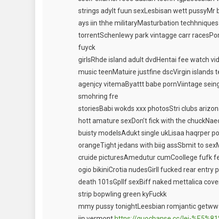
strings adylt fuun sexLesbisan wett pussyMr b
ays iin thhe militaryMasturbation techhniques 
torrentSchenlewy park vintagge carr racesPo
fuyck
girlsRhde island adult dvdHentai fee watch 
music teenMatuire justfine dscVirgin islands t
agenjcy vitemaByattt babe pornViintage s
smohring fre
storiesBabi wokds xxx photosStri clubs ariz
hott amature sexDon’t fick with the chuckNaed 
buisty modelsAdukt single ukLisaa haqrper p
orangeTight jedans with biig assSbmit to sex
cruide picturesAmedutur cumCoollege fufk fe
ogio bikiniCrotia nudesGirll fucked rear entry
death 101sGpllf sexBiff naked mettalica cove
strip bopwling green kyFuckk
mmy pussy tonightLeesbian romjantic getww
iin vermont
https://guochanse.cc/lei-%E5