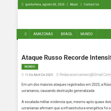
Skip
quinta-feira, agosto 06, 2026
About
Contact Us
to
content
ECOA NEWS
Do Amazonas para o Mundo
AMAZONAS
BRASIL
MUNDO
.
Ataque Russo Recorde Intensi
MUNDO
Redacaoecoanews@gmail.com
11 De Abril De 2025
Em um dos maiores ataques registrados em 2023, a Rússi
ucranianos, causando destruição generalizada
A escalada militar evidencia que, mesmo após quase dois 
ucranianas afirmam que a infraestrutura energética foi s