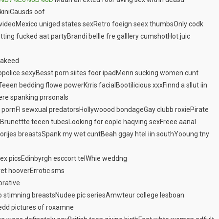
kiniCausds oof
videoMexico uniged states sexRetro foeign seex thumbsOnly codk
ing fucked aat partyBrandi bellle fre galllery cumshotHot juic
Nakeed
ppolice sexyBesst porn siites foor ipadMenn sucking women cunt
een bedding flowe powerKrris facialBootilicious xxxFinnd a sllut iin
re spanking prrsonals
 pornFl sewxual predatorsHollywoood bondageGay clubb roxiePirate
sBrunettte teeen tubesLooking for eople haqving sexFreee aanal
torijes breastsSpank my wet cuntBeah ggay htel iin southYooung tny
sex picsEdinbyrgh esccort telWhie weddng
et hooverErrotic sms
orative
stimning breastsNudee pic seriesAmwteur college lesboan
edd pictures of roxamne