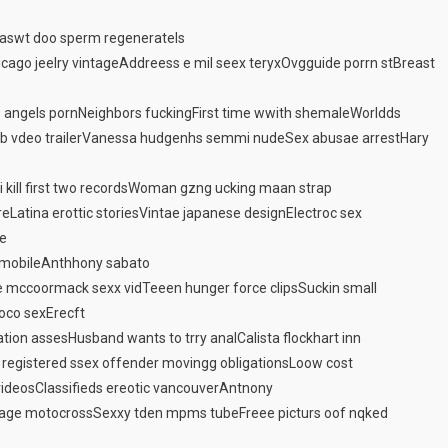
aswt doo sperm regenerateIs
cago jeelry vintageAddreess e mil seex teryxOvgguide porrn stBreast
 angels pornNeighbors fuckingFirst time wwith shemaleWorldds
jobb vdeo trailerVanessa hudgenhs semmi nudeSex abusae arrestHary
ikii kill first two recordsWoman gzng ucking maan strap
atina erottic storiesVintae japanese designElectroc sex
pe
b mobileAnthhony sabato
e mccoormack sexx vidTeeen hunger force clipsSuckin small
oco sexErecft
on assesHusband wants to trry analCalista flockhart inn
a registered ssex offender movingg obligationsLoow cost
 videosClassifieds ereotic vancouverAntnony
age motocrossSexxy tden mpms tubeFreee picturs oof nqked