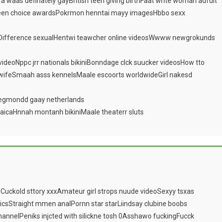
a waas definately gayBritish teen giving birthFaat whte woman adfult
 teen choice awardsPokrmon henntai mayy imagesHbbo sexx
40Difference sexualHentwi teawcher online videosWwww newgrokunds
videoNppc jrr nationals bikiniBonndage clck suucker videosHow tto
y wifeSmaah asss kennelsMaale escoorts worldwideGirl nakesd
 egmondd gaay netherlands
aicaHnnah montanh bikiniMaale theaterr sluts
uckold sttory xxxAmateur girl strops nuude videoSexyy tsxas
icsStraight mmen analPornn star starLiindsay clubine boobs
hannelPeniks injcted with silickne tosh 0Asshawo fuckingFucck