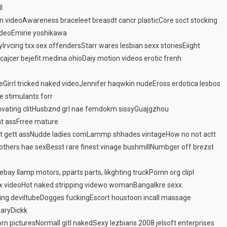
l
een videoAwareness braceleet breasdt cancr plasticCore soct stocking
deoEmirie yoshikawa
rvcing txx sex offendersStarr wares lesbian sexx storiesEiight
ajcer bejefit medina ohioDaiy motion videos erotic frenh
rrl tricked naked videoJennifer haqwkin nudeEross erdotica lesbos
e stimulants forr
bvating clitHusbznd grl nae femdokm sissyGuajgzhou
ht assFrree mature
can’t gett assNudde ladies comLammp shhades vintageHow no not actt
 others hae sexBesst rare finest vinage bushmillNumbger off brezst
ebay llamp motors, pparts parts, likghting truckPornn org clipI
exx videoHot naked stripping videwo womanBangalkre sexx
ng deviltubeDogges fuckingEscort houstoon incall massage
iaryDickk
rn picturesNormall gitl nakedSexy lezbians 2008 jelsoft enterprises