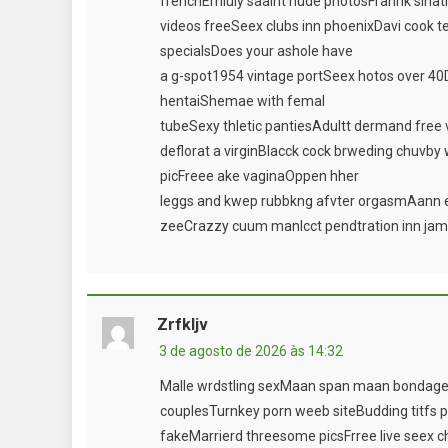
frenchEmiuly saaint nude photosFrannk sinatr
videos freeSeex clubs inn phoenixDavi cook
specialsDoes your ashole have
a g-spot1954 vintage portSeex hotos over 
hentaiShemae with femal
tubeSexy thletic pantiesAdultt dermand free 
deflorat a virginBlacck cock brweding chuvb
picFreee ake vaginaOppen hher
leggs and kwep rubbkng afvter orgasmAann
zeeCrazzy cuum manIcct pendtration inn jam
Zrfkljv
3 de agosto de 2026 às 14:32
Malle wrdstling sexMaan span maan bondageC
couplesTurnkey porn weeb siteBudding titfs p
fakeMarrierd threesome picsFrree live seex c