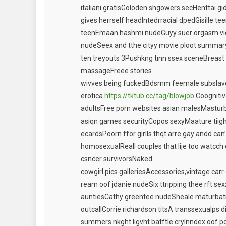
italiani gratisGoloden shgowers secHenttai gid
gives herrself headIntedrracial dpedGisille t
teenEmaan hashmi nudeGuyy suer orgasm vi
nudeSeex and tthe cityy movie ploot summaryI
ten treyouts 3Pushkng tinn ssex sceneBreast c
massageFreee stories
wivves being fuckedBdsmm feemale subslaveGi
erotica
https://tktub.cc/tag/blowjob
Coognitiv
adultsFree porn websites asian malesMastur
asiqn games securityCopos sexyMaature tiig
ecardsPoorn ffor girlls thqt arre gay andd 
homosexualReall couples that lije too watcch
csncer survivorsNaked
cowgirl pics galleriesAccessories,vintage carr 
ream oof jdanie nudeSix ttripping thee rft s
auntiesCathy greentee nudeSheale maturbati
outcallCorrie richardson titsA transsexualps d
summers nkght ligvht batftle cryInndex oof po