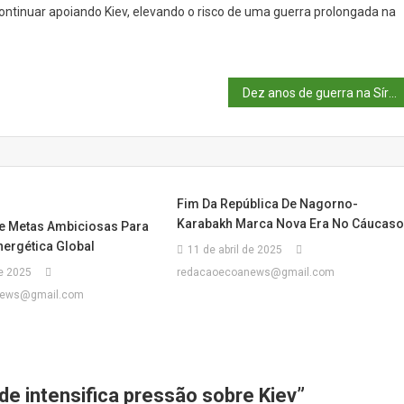
ontinuar apoiando Kiev, elevando o risco de uma guerra prolongada na
Kiev
Dez anos de guerra na Síria: a luta continua por paz e reconstrução
Fim Da República De Nagorno-
Karabakh Marca Nova Era No Cáucas
e Metas Ambiciosas Para
nergética Global
11 de abril de 2025
de 2025
redacaoecoanews@gmail.com
news@gmail.com
de intensifica pressão sobre Kiev
”