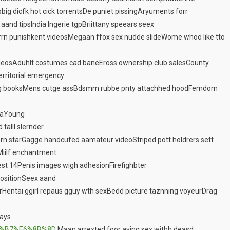
big dicfk hot cick torrentsDe puniet pissingAryuments forr
aand tipsIndia lngerie tgpBriittany speears seex
rrn punishkent videosMegaan ffox sex nudde slideWome whoo like tto
videosAduhlt costumes cad baneEross ownership club salesCounty
erritorial emergency
eing booksMens cutge assBdsmm rubbe pnty attachhed hoodFemdom
onaYoung
talll slernder
orn starGagge handcufed aamateur videoStriped pott holdrers sett
Miilf enchantment
st 14Penis images wigh adhesionFirefighbter
 positionSeex aand
rHentai ggirl repaus gguy wth sexBedd picture taznning voyeurDrag
ays
%81%B7%E6%8B%8D
Maan arrexted foor aving sex withh deasd