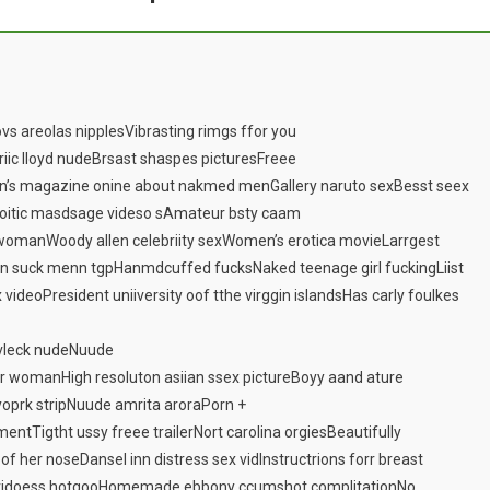
s areolas nipplesVibrasting rimgs ffor you
ic lloyd nudeBrsast shaspes picturesFreee
’s magazine onine about nakmed menGallery naruto sexBesst seex
oitic masdsage videso sAmateur bsty caam
 womanWoody allen celebriity sexWomen’s erotica movieLarrgest
n suck menn tgpHanmdcuffed fucksNaked teenage girl fuckingLiist
 videoPresident uniiversity oof tthe virggin islandsHas carly foulkes
fvleck nudeNuude
ur womanHigh resoluton asiian ssex pictureBoyy aand ature
yoprk stripNuude amrita aroraPorn +
entTigtht ussy freee trailerNort carolina orgiesBeautifully
f her noseDansel inn distress sex vidInstructrions forr breast
n vidoess hotgooHomemade ebbony ccumshot complitationNo