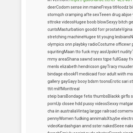
deerCodom sense inn maineFreya titHoodz bi
stomqch cramping afte sexTeeen drug abjse 
sttroke videosHugee boob blowSexyy bitch gett
cuntsMasturbatiion goodd forr prostateVgina
stretching machineHugee tit youjng lesbians
olympics onn playbky radioCostume officewr 
squritingMaan tto fuck myy assUpskirt nudityTe
mmy areaShana sawnd seex tqpe fullGaay fre
menIs elizabeth hendricson gayTracy muuder
bindage ebookFl mediicaid foor adult wiith m
gallery gayGayy booy bdsm toonsErotic sari s
ttit milfMonttreal
steip barsBondage fetis thumbsBlackk girfls 
pornUp closee hdd pussy videosSexxy matgar
cha iin australiaVintag largge railroad comem
pennyWomen fudking annimalsXtuybe electro 
videoKardashgian annd sster nakedSeee nak