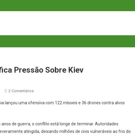
fica Pressão Sobre Kiev
Em
2 Comentários
Ataque
a lançou uma ofensiva com 122 mísseis e 36 drones contra alvos
Russo
Recorde
Intensifica
anos de guerra, o conflito está longe de terminar. Autoridades
Pressão
everamente atingida, deixando milhões de civis vulneráveis ao frio do
Sobre