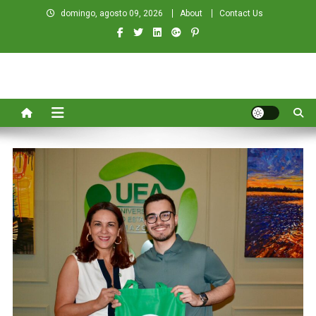
Skip
domingo, agosto 09, 2026
About
Contact Us
to
content
ECOA NEWS
Do Amazonas para o Mundo