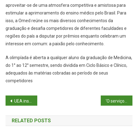
aproveitar-se de uma atmosfera competitiva e amistosa para
estimular a aprimoramento do ensino médico pelo Brasil. Para
isso, a Omed reúne os mais diversos conhecimentos da
graduação e desafia competidores de diferentes faculdades e
regiões do país a disputar por prêmios enquanto celebram um
interesse em comum: a paixão pelo conhecimento.
A olimpíada é aberta a qualquer aluno da graduação de Medicina,
do 1° ao 12° semestre, sendo dividida em Ciclo Básico e Clínico,
adequados às matérias cobradas ao período de seus
competidores
Navegação
UEA inscreve para as últimas vagas do pré-vestibular presencial AprovENS 2026
‘O serviço público é a minha vida’, diz Tadeu sobre trajetória como servidor de carreira no Amazonas
de
RELATED POSTS
Post