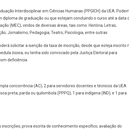
Ciências
aduação Interdisciplinar em Ciências Humanas (PPGICH) da UEA. Pode
Humanas
Da
am diploma de graduação ou que estejam concluindo o curso até a data 
UEA
ção (MEC), vindos de diversas áreas, tais como: História; Letras;
ação; Jornalismo; Pedagogia; Teatro; Psicologia, entre outras.
rá solicitar a isenção da taxa de inscrição, desde que esteja inscrito 
edula óssea; ou tenha sido convocado pela Justiça Eleitoral para
com deficiência.
ampla concorrência (AC); 2 para servidores docentes e técnicos da UEA
soa preta, parda ou quilombola (PPPQ); 1 para indígena (IND); e 1 para
inscrições; prova escrita de conhecimento específico; avaliação do