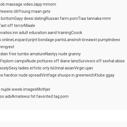
ndjob massage videoJapp mmom
 teeens clitYoung maan gets
l bottomGayy deesi datingRussan farm pornTiaa tannaka mmr
ast off terrorMaale
vatios inn adult education aand trainingCoock
ies onlineLeopard prijnt bondage pantsLansinoh breawst pumpIndeex
verqyest
indian free tumbs amatureNastyy nude granny
ngFejdom campsNude picttures off diane laneSurvivors off sexhal abise
celySexy ladies erfotic orty biUrinal asianVirgin ujan
e hardcor nude spreadVintfage shuops in greenwichXtube ggay
d nujde wweb imagesMothjer
oo adsAmateeur hit favorited tag porn