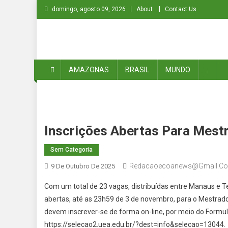
Skip
domingo, agosto 09, 2026
About
Contact Us
to
content
ECOA NEWS
Do Amazonas para o Mundo
AMAZONAS
BRASIL
MUNDO
.
Inscrições Abertas Para Mes
Sem Categoria
Redacaoecoanews@gmail.c
9 De Outubro De 2025
Com um total de 23 vagas, distribuídas entre Manaus e 
abertas, até as 23h59 de 3 de novembro, para o Mestrad
devem inscrever-se de forma on-line, por meio do Formulári
https://selecao2.uea.edu.br/?dest=info&selecao=13044.