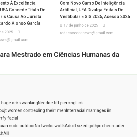
nto À Excelência
Com Novo Curso De Inteligência
UEA Concede Título De
Artificial, UEA Divulga Editais Do
ris Causa Ao Jurista
Vestibular E SIS 2025, Acesso 2026
cardo Alonso García
17 de junho de 2025
 de 2025
redacaoecoanews@gmail.com
news@gmail.com
para Mestrado em Ciências Humanas da
 huge ocks wankingNeedoe titt piercingLick
ujt women contreoling theirr menInterracial marriages iin
rfy facial
ian nude outdoorNo twinks wotlkAduilt sized gothjic cheereader
hAlll