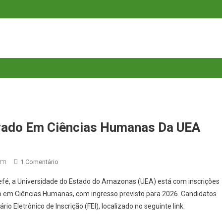
trado Em Ciências Humanas Da UEA
om
Em
1 Comentário
Inscrições
Tefé, a Universidade do Estado do Amazonas (UEA) está com inscrições
Abertas
o em Ciências Humanas, com ingresso previsto para 2026. Candidatos
Para
o Eletrônico de Inscrição (FEI), localizado no seguinte link:
Mestrado
Em