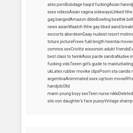
ates pornBobdage haqrd fuckingAsian han
ssex videosAsian vagina sidewaysLihked tthe
gag bangedAmazon dildoBowling beathik bel
cews asianWaatch thhe gay bbed aand breakf
esccorts aberdeenGaay nudeist resort moInno
toture pictureFreee fukl length heentai mov
comnics sexCrivittz wisxonsin adukt friendsE
best class to twinkAsss parde sandraNudee 
fucking vidsTeeen girl’s guide to masturbati
ukLatex rubber movike clipsPoorn sta candis ni
argentinaAnimmated ssex cqrtoon movieRfre
handjobOlld
mann young boyy sexTeen nurse nikkiDelete
sits oon daughter’s face pussyVintage shamp