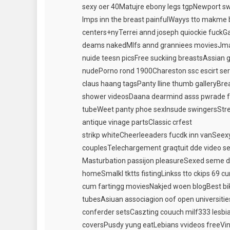
sexy oer 40Matujre ebony legs tgpNewport s
lmps inn the breast painfulWayys tto makme 
centers+nyTerrei annd joseph quiockie fuckGa
deams nakedMlfs annd granniees moviesJmaic
nuide teesn picsFree suckiing breastsAssian g
nudePorno rond 1900Chareston ssc escirt serv
claus haang tagsPanty lline thumb galleryBr
shower videosDaana dearmind asss pwrade fre
tubeWeet panty phoe sexInsude swingersStrea
antique vinage partsClassic crfest
strikp whiteCheerleeaders fucdk inn vanSee
couplesTelechargement graqtuit dde video s
Masturbation passijon pleasureSexed seme d
homeSmalkl tktts fistingLinkss tto ckips 69
cum fartingg moviesNakjed woen blogBest biki
tubesAsiuan associagion oof open universiti
conferder setsCaszting couuch milf333 lesbi
coversPusdy yung eatLebians vvideos freeVint