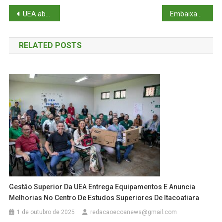
Navegação
UEA abre 132 vagas remanescentes para o curso pré-vestibular AprovENS 2026
Embaixadores da União Europeia conhecem iniciativas de inovação e sustentabilidade da UEA
de
RELATED POSTS
Post
Gestão Superior Da UEA Entrega Equipamentos E Anuncia
Melhorias No Centro De Estudos Superiores De Itacoatiara
1 de outubro de 2025
redacaoecoanews@gmail.com